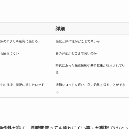
詳細
魚のアタリを確実に感じる
感度と操作性がどこまで高いか
も疲れにくい
巷の評価がどこまで良いのか
時代にあった先進技術や基幹技術が投入されてい
る
や釣り場、状況に適したロッド
適切なロッドを選び、良い釣果を得ることができ
る
。
操作性が良く、長時間使っても疲れにくい竿」が理想
ではない