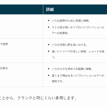
詳細
バスは産卵のために浅場に移動。
ラトル音が強いタイプのバイブレーションル
アーが効果的。
で使用
バスが活発に餌を追いかける。
速いリトリーブや涼しい深場、シェードを狙
う。
を探る
バスがエサを求めて広範囲に移動。
遠くまで飛ばせるバイブレーションルアーが
便利です。
ことから、クランクと同じくらい多用します。